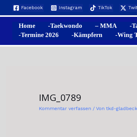
Zum
Post
Facebook
Instagram
TikTok
Twi
Inhalt
navigation
springen
Home
-Taekwondo
– MMA
-T
-Termine 2026
-Kämpfern
-Wing T
IMG_0789
Kommentar verfassen
/ Von
tkd-gladbec