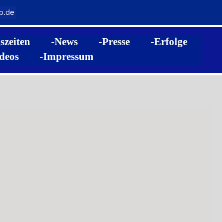
b.de
szeiten
-News
-Presse
-Erfolge
deos
-Impressum