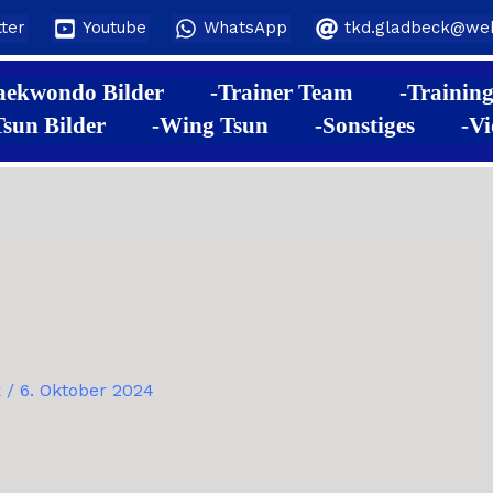
tter
Youtube
WhatsApp
tkd.gladbeck@we
aekwondo Bilder
-Trainer Team
-Training
sun Bilder
-Wing Tsun
-Sonstiges
-Vi
k
/
6. Oktober 2024